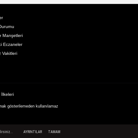
er
Durumu
 Manşetleri
i Eczaneler
Vakitleri
k İlkeleri
ynak gösterilemeden kullanılamaz
rsiniz...
AYRINTILAR
TAMAM