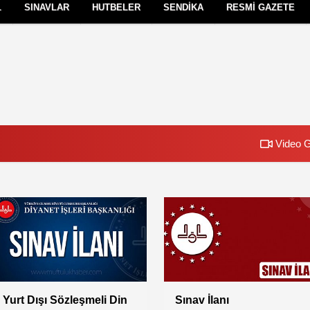
L
SINAVLAR
HUTBELER
SENDİKA
RESMİ GAZETE
Çerez Politikası
Gizlilik İlkeleri
Video G
Vaizlik Sınav İlanı
Sınav İlanı (Tekniker)