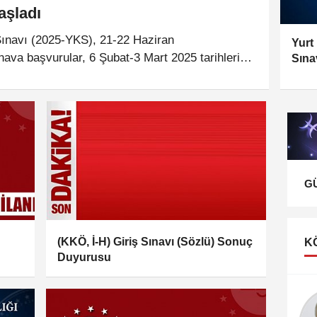
aşladı
ınavı (2025-YKS), 21-22 Haziran
Yurt
ınava başvurular, 6 Şubat-3 Mart 2025 tarihleri
Sına
G
(KKÖ, İ-H) Giriş Sınavı (Sözlü) Sonuç
K
Duyurusu
İsmail Bülent
KARAYEL