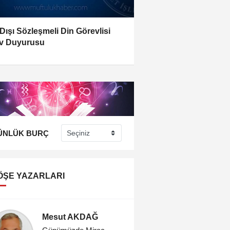
 Dışı Sözleşmeli Din Görevlisi
v Duyurusu
ÜNLÜK BURÇ
ÖŞE YAZARLARI
Mesut AKDAĞ
Ayhan 