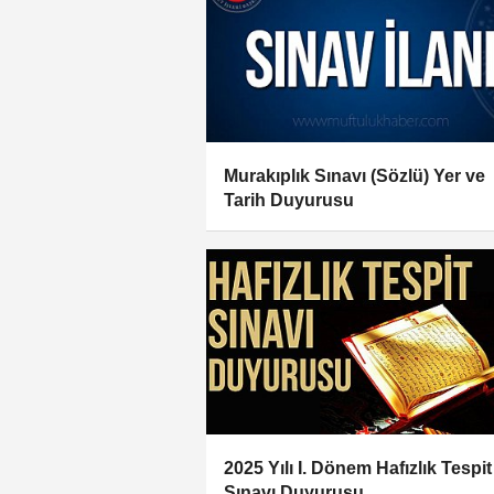
Murakıplık Sınavı (Sözlü) Yer ve
Tarih Duyurusu
2025 Yılı I. Dönem Hafızlık Tespit
Sınavı Duyurusu