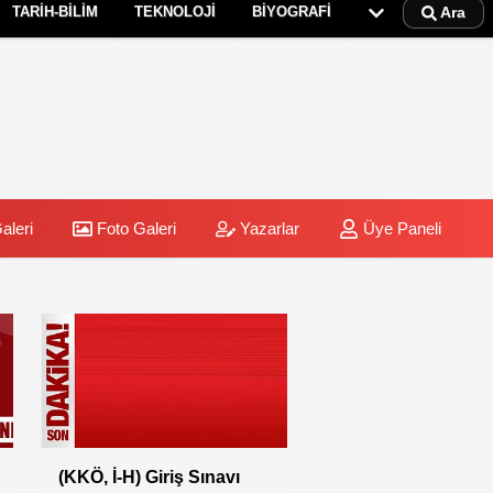
TARİH-BİLİM
TEKNOLOJİ
BİYOGRAFİ
Ara
aleri
Foto Galeri
Yazarlar
Üye Paneli
Sınav İlanı