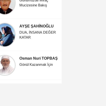
Günümüzde Miraç
Sui Zan 
Mucizesine Bakış
AYŞE ŞAHİNOĞLU
Sevgi S
DUA, İNSANA DEĞER
Kurbanını
KATAR
Rabbinle 
Osman Nuri TOPBAŞ
Pınar H
Gönül Kazanmak İçin
EN BÜY
YAŞAM
SEVİNCİ