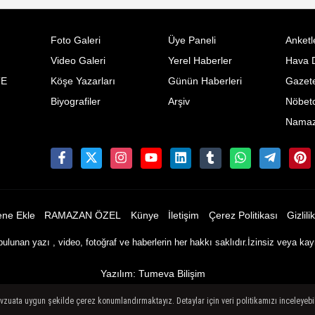
Foto Galeri
Üye Paneli
Anketl
Video Galeri
Yerel Haberler
Hava 
TE
Köşe Yazarları
Günün Haberleri
Gazete
Biyografiler
Arşiv
Nöbetc
Namaz 
ene Ekle
RAMAZAN ÖZEL
Künye
İletişim
Çerez Politikası
Gizlili
n yazı , video, fotoğraf ve haberlerin her hakkı saklıdır.İzinsiz veya ka
Yazılım: Tumeva Bilişim
evzuata uygun şekilde çerez konumlandırmaktayız. Detaylar için veri politikamızı inceleyebili