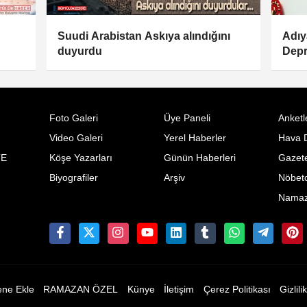
Suudi Arabistan Askıya alındığını
Adıy
duyurdu
Depr
Foto Galeri
Üye Paneli
Anketl
Video Galeri
Yerel Haberler
Hava 
TE
Köşe Yazarları
Günün Haberleri
Gazete
Biyografiler
Arşiv
Nöbetc
Namaz 
ene Ekle
RAMAZAN ÖZEL
Künye
İletişim
Çerez Politikası
Gizlili