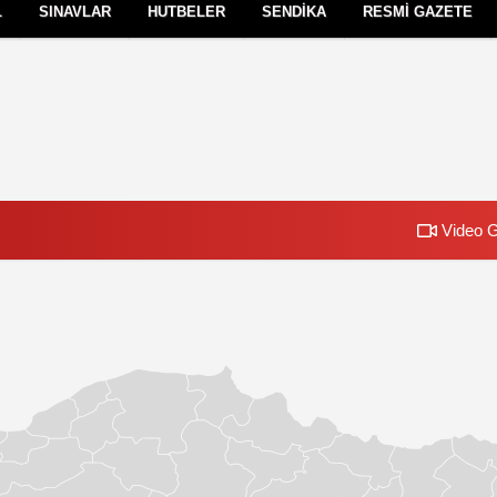
L
SINAVLAR
HUTBELER
SENDİKA
RESMİ GAZETE
Çerez Politikası
Gizlilik İlkeleri
Video G