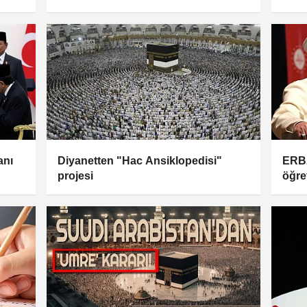
anı
Diyanetten "Hac Ansiklopedisi"
ERB
projesi
öğre