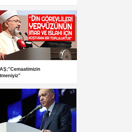
AŞ;"Cemaatimizin
tmeniyiz"