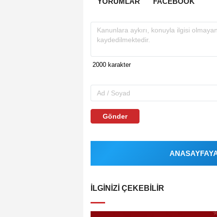
YORUMLAR
FACEBOOK
Gönder
ANASAYFAYA 
İLGINIZI ÇEKEBILIR