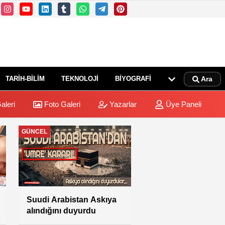
TARİH-BİLİM
TEKNOLOJİ
BİYOGRAFİ
Ara
aleri
Foto Galeri
Yazarlar
Üye Paneli
DİYANET
Rabia: “Farklı vize
türleriyle hac
yapılmasına izin