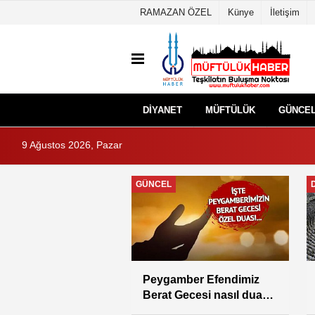
RAMAZAN ÖZEL
Künye
İletişim
DİYANET
MÜFTÜLÜK
GÜNCE
9 Ağustos 2026, Pazar
DİYANET
 Arabistan Askıya
2025 yılı fitre miktarı
ığını duyurdu
açıklandı