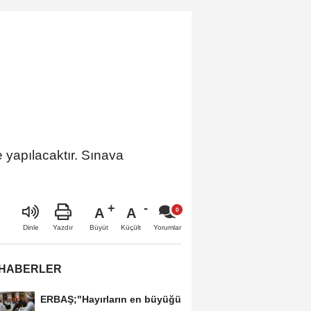
vermeyeceğiz”
 yapılacaktır. Sınava
A
A
Büyüt
Küçült
Dinle
Yazdır
Yorumlar
 HABERLER
ERBAŞ;"Hayırların en büyüğü