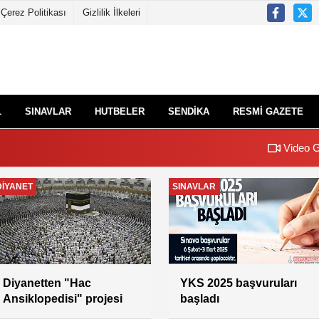
Çerez Politikası
Gizlilik İlkeleri
L
SINAVLAR
HUTBELER
SENDİKA
RESMİ GAZETE
Video G
SENDİKA
SENDİKA
Vekil Aylıklarına İlişkin
Genel Başkan
İkinci Karar
Yıldız;Hedef 100 Bin Üye