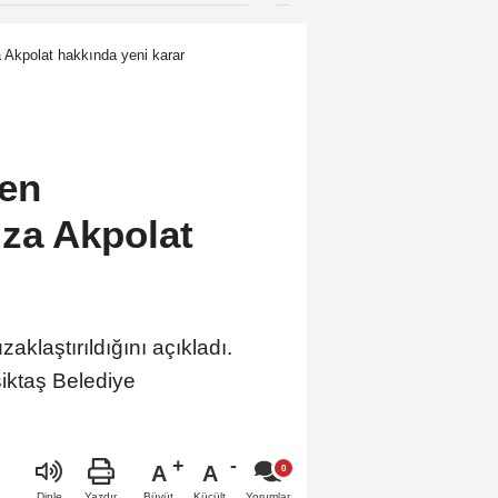
vermeyeceğiz”
a Akpolat hakkında yeni karar
den
ıza Akpolat
aklaştırıldığını açıkladı.
şiktaş Belediye
A
A
Büyüt
Küçült
Dinle
Yazdır
Yorumlar