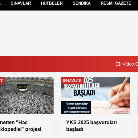
L
SINAVLAR
HUTBELER
SENDİKA
RESMİ GAZETE
Çerez Politikası
Gizlilik İlkeleri
Video G
SENDİKA
SENDİKA
Vekil Aylıklarına İlişkin
Genel Başkan
İkinci Karar
Yıldız;Hedef 100 Bin Üye