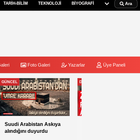
TARİH-BİLİM
TEKNOLOJİ
BİYOGRAFİ
Ara
aleri
Foto Galeri
Yazarlar
Üye Paneli
DİYANET
Rabia: “Farklı vize
türleriyle hac
yapılmasına izin