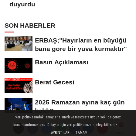
duyurdu
SON HABERLER
ERBAŞ;"Hayırların en büyüğü
bana göre bir yuva kurmaktır"
Basın Açıklaması
Berat Gecesi
2025 Ramazan ayına kaç gün
kaldı?
Veri politikasındaki amaçlarla sınırlı ve mevzuata uygun şekilde çerez
Peygamber Efendimiz Berat
konumlandırmaktayız. Detaylar için veri politikamızı inceleyebilirsiniz...
Gecesi nasıl dua ederdi?
AYRINTILAR
TAMAM
Yorumlar
Yorumlar