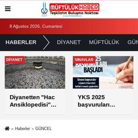
8 Ağustos 2026, Cumartesi
HABERLER
DİYANET
MÜFTÜLÜK
GÜ
DİYANET
SINAVLAR
Diyanetten "Hac
YKS 2025
Ansiklopedisi"
başvuruları
projesi
başladı
Haberler
GÜNCEL