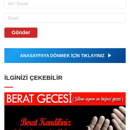
Gönder
ANASAYFAYA DÖNMEK İÇİN TIKLAYINIZ
İLGINIZI ÇEKEBILIR