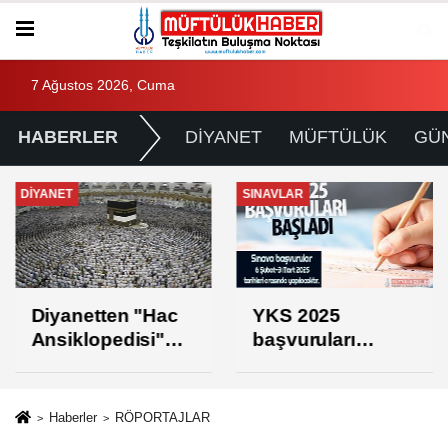
7 Ağustos 2026, Cuma
HABERLER
DİYANET
MÜFTÜLÜK
GÜ
DİYANET
SINAVLAR
Diyanetten "Hac
YKS 2025
Ansiklopedisi"
başvuruları
projesi
başladı
Haberler
RÖPORTAJLAR