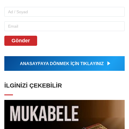
Gönder
ANASAYFAYA DÖNMEK İÇİN TIKLAYINIZ
İLGINIZI ÇEKEBILIR