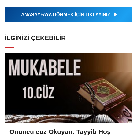
ANASAYFAYA DÖNMEK İÇİN TIKLAYINIZ
İLGINIZI ÇEKEBILIR
Onuncu cüz Okuyan: Tayyib Hoş