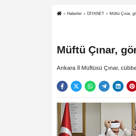
Haberler
DİYANET
Müftü Çınar, g
Müftü Çınar, gö
Ankara İl Müftüsü Çınar, cübb