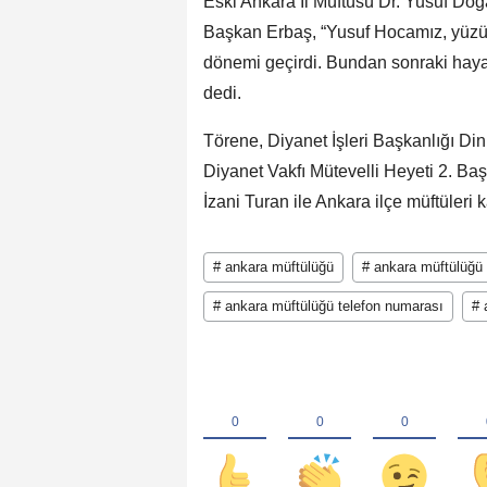
Eski Ankara İl Müftüsü Dr. Yusuf Doğ
Başkan Erbaş, “Yusuf Hocamız, yüzü
dönemi geçirdi. Bundan sonraki hayat
dedi.
Törene, Diyanet İşleri Başkanlığı D
Diyanet Vakfı Mütevelli Heyeti 2. Ba
İzani Turan ile Ankara ilçe müftüleri ka
# ankara müftülüğü
# ankara müftülüğü 
# ankara müftülüğü telefon numarası
# 