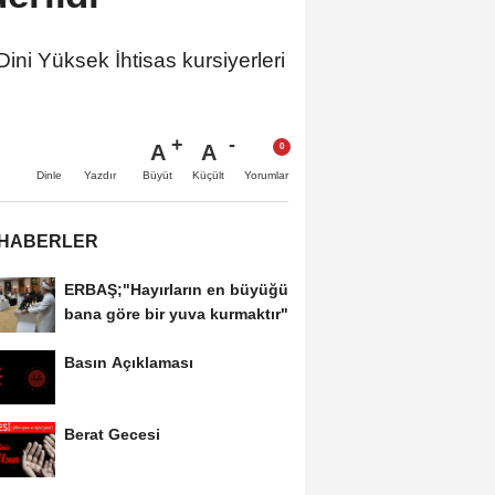
ini Yüksek İhtisas kursiyerleri
A
A
Büyüt
Küçült
Dinle
Yazdır
Yorumlar
 HABERLER
ERBAŞ;"Hayırların en büyüğü
bana göre bir yuva kurmaktır"
Basın Açıklaması
Berat Gecesi