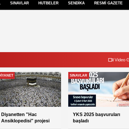
L
SINAVLAR
HUTBELER
SENDİKA
RESMİ GAZETE
Çerez Politikası
Gizlilik İlkeleri
Video G
SENDİKA
SENDİKA
Vekil Aylıklarına İlişkin
Genel Başkan
İkinci Karar
Yıldız;Hedef 100 Bin Üye