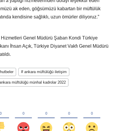
an’a yaptığı hizmetlerinden dolayı teşekkür eden
müzü ak eden, göğsümüzü kabartan bir müftülük
ında kendisine sağlıklı, uzun ömürler diliyoruz.”
in Hizmetleri Genel Müdürü Şaban Kondi Türkiye
şkanı İhsan Açık, Türkiye Diyanet Vakfı Genel Müdürü
tıldı.
hutbeler
# ankara müftülüğü iletişim
ankara müftülüğü münhal kadrolar 2022