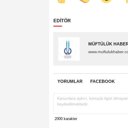
EDİTÖR
MÜFTÜLÜK HABE
www.muftulukhaber
YORUMLAR
FACEBOOK