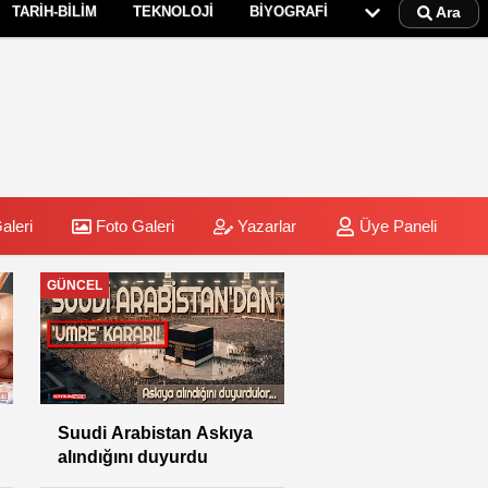
TARİH-BİLİM
TEKNOLOJİ
BİYOGRAFİ
Ara
aleri
Foto Galeri
Yazarlar
Üye Paneli
DİYANET
Rabia: “Farklı vize
türleriyle hac
yapılmasına izin