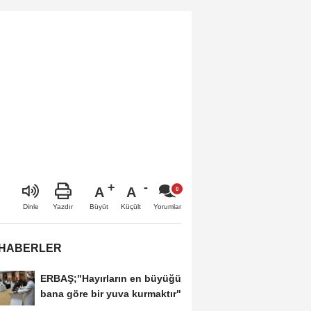
vermeyeceğiz”
A
A
Büyüt
Küçült
Dinle
Yazdır
Yorumlar
 HABERLER
ERBAŞ;"Hayırların en büyüğü
bana göre bir yuva kurmaktır"