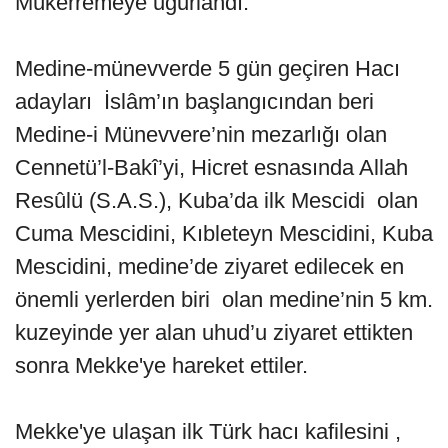
Mükerremeye uğurlandı.
Medine-münevverde 5 gün geçiren Hacı
adayları İslâm’ın başlangıcından beri
Medine-i Münevvere’nin mezarlığı olan
Cennetü’l-Bakî’yi, Hicret esnasında Allah
Resûlü (S.A.S.), Kuba’da ilk Mescidi olan
Cuma Mescidini, Kıbleteyn Mescidini, Kuba
Mescidini, medine’de ziyaret edilecek en
önemli yerlerden biri olan medine’nin 5 km.
kuzeyinde yer alan uhud’u ziyaret ettikten
sonra Mekke'ye hareket ettiler.
Mekke'ye ulaşan ilk Türk hacı kafilesini ,