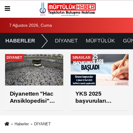
7 Ağustos 2026, Cuma
HABERLER
DİYANET
MÜFTÜLÜK
GÜ
DİYANET
SINAVLAR
Diyanetten "Hac
YKS 2025
Ansiklopedisi"
başvuruları
projesi
başladı
Haberler
DİYANET