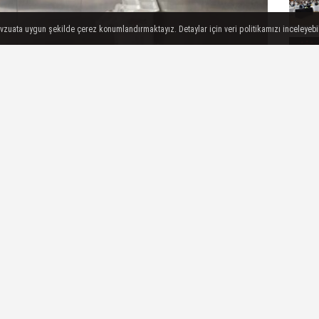
evzuata uygun şekilde çerez konumlandırmaktayız. Detaylar için veri politikamızı inceleyebili
arafından Yüreğir İlçe Müftülüğü ve Türkiye Diyanet
ğıyla depremden etkilenen Adıyaman'da günde 1200