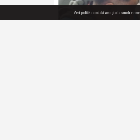
Veri politikasındaki amaçlarla sınırlı ve m
Yüreğir Camili Mahallesi sakinleri t
Vakfı (TDV) Yüreğir Şubesi aracılı
kişiye iftar ve sahur veriliyor.