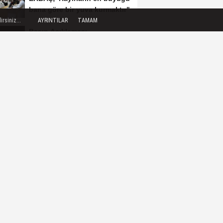
bana göre bir yuva kurmaktır"
rsiniz...
AYRINTILAR
TAMAM
Basın Açıklaması
Berat Gecesi
2025 Ramazan ayına kaç gün
kaldı?
Peygamber Efendimiz Berat
Gecesi nasıl dua ederdi?