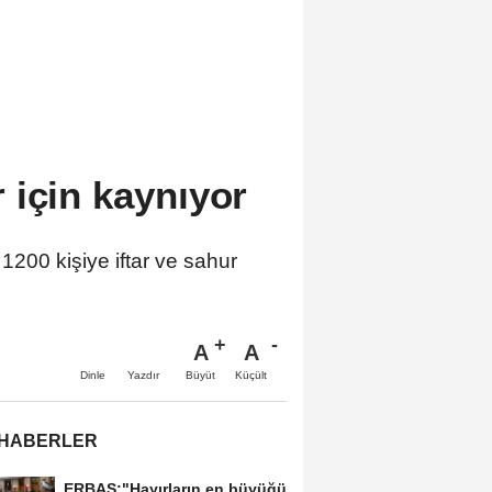
 için kaynıyor
200 kişiye iftar ve sahur
A
A
Büyüt
Küçült
Dinle
Yazdır
 HABERLER
ERBAŞ;"Hayırların en büyüğü