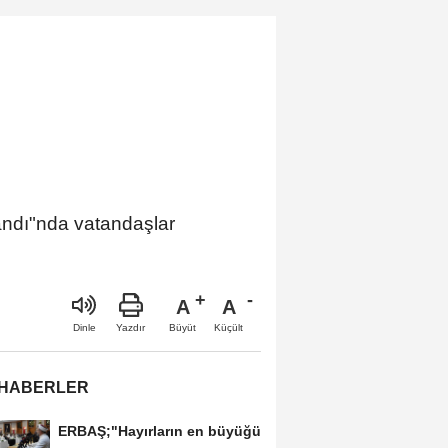
vermeyeceğiz”
andı"nda vatandaşlar
A
A
Büyüt
Küçült
Dinle
Yazdır
 HABERLER
ERBAŞ;"Hayırların en büyüğü