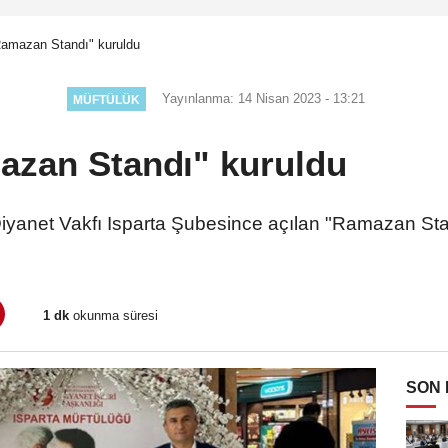
Ramazan Standı" kuruldu
Yayınlanma: 14 Nisan 2023 - 13:21
MÜFTÜLÜK
azan Standı" kuruldu
Diyanet Vakfı Isparta Şubesince açılan "Ramazan St
1 dk
okunma süresi
SON