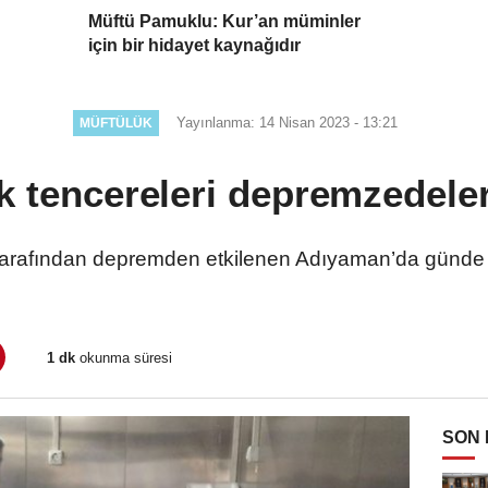
Müftü Pamuklu: Kur’an müminler
için bir hidayet kaynağıdır
Yayınlanma: 14 Nisan 2023 - 13:21
MÜFTÜLÜK
ik tencereleri depremzedeler
tarafından depremden etkilenen Adıyaman’da günde 1
1 dk
okunma süresi
SON