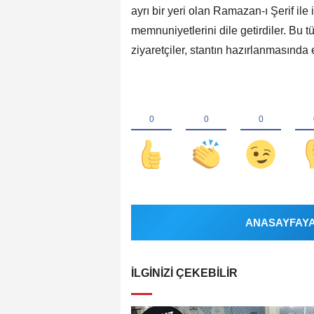
ayrı bir yeri olan Ramazan-ı Şerif ile 
memnuniyetlerini dile getirdiler. Bu t
ziyaretçiler, stantın hazırlanmasında 
ANASAYFAYA 
İLGINIZI ÇEKEBILIR