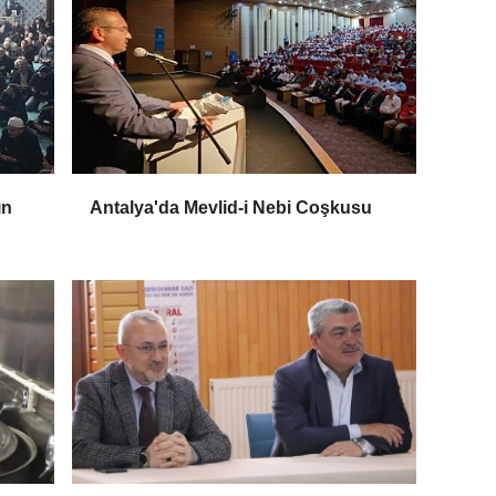
ın
Antalya'da Mevlid-i Nebi Coşkusu