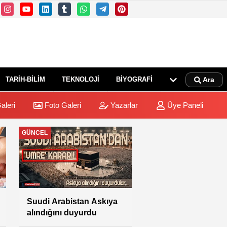
TARİH-BİLİM
TEKNOLOJİ
BİYOGRAFİ
Ara
aleri
Foto Galeri
Yazarlar
Üye Paneli
DİYANET
Rabia: “Farklı vize
türleriyle hac
yapılmasına izin