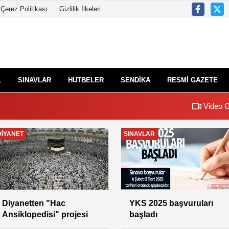
Çerez Politikası
Gizlilik İlkeleri
L
SINAVLAR
HUTBELER
SENDİKA
RESMİ GAZETE
Video G
SENDİKA
SENDİKA
Vekil Aylıklarına İlişkin
Genel Başkan
İkinci Karar
Yıldız;Hedef 100 Bin Üye