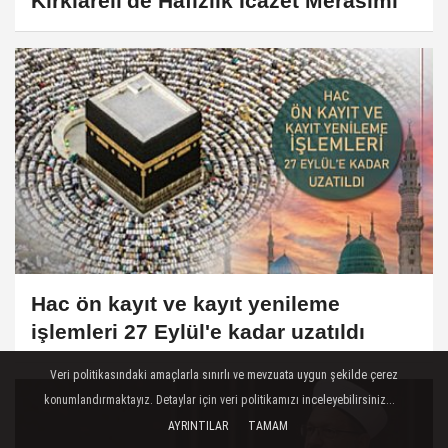
Kırklareli'de Hafızlık İcazet Merasimi
Hac ön kayıt ve kayıt yenileme
işlemleri 27 Eylül'e kadar uzatıldı
Veri politikasındaki amaçlarla sınırlı ve mevzuata uygun şekilde çerez
konumlandırmaktayız. Detaylar için veri politikamızı inceleyebilirsiniz...
AYRINTILAR
TAMAM