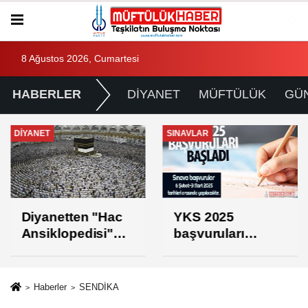
8 Ağustos 2026, Cumartesi
HABERLER
DİYANET
MÜFTÜLÜK
GÜ
DİYANET
SINAVLAR
Diyanetten "Hac
YKS 2025
Ansiklopedisi"
başvuruları
projesi
başladı
Haberler
SENDİKA