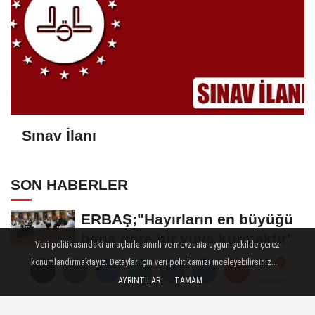
Sınav İlanı
SON HABERLER
ERBAŞ;"Hayırların en büyüğü
bana göre bir yuva kurmaktır"
Veri politikasındaki amaçlarla sınırlı ve mevzuata uygun şekilde çerez
konumlandırmaktayız. Detaylar için veri politikamızı inceleyebilirsiniz...
Basın Açıklaması
AYRINTILAR
TAMAM
Yorumlar
Yorumlar
Yorumlar