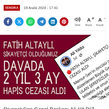
19 Aralık 2024 - 17:41
SENDİKA
A
A
Büyüt
Küçült
Dinle