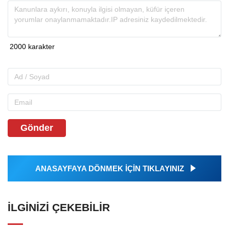
Gönder
ANASAYFAYA DÖNMEK İÇİN TIKLAYINIZ
İLGINIZI ÇEKEBILIR