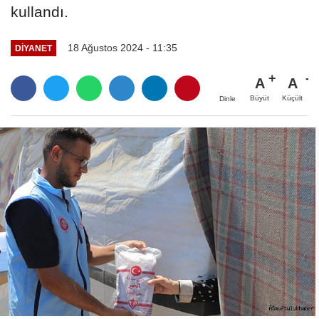
kullandı.
18 Ağustos 2024 - 11:35
DİYANET
A
A
Büyüt
Küçült
Dinle