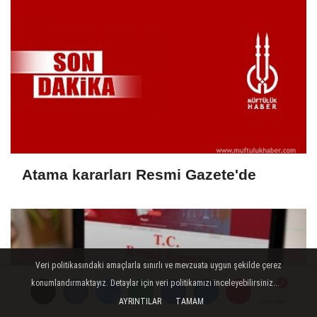
Atama kararları Resmi Gazete'de
Veri politikasındaki amaçlarla sınırlı ve mevzuata uygun şekilde çerez
konumlandırmaktayız. Detaylar için veri politikamızı inceleyebilirsiniz...
AYRINTILAR
TAMAM
Yorumlar
Yorumlar
Yorumlar
Yorumlar