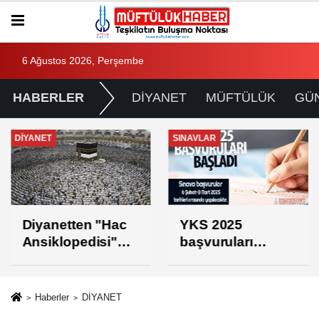
6 Ağustos 2026, Perşembe
HABERLER
DİYANET
MÜFTÜLÜK
GÜ
DİYANET
SINAVLAR
Diyanetten "Hac
YKS 2025
Ansiklopedisi"
başvuruları
projesi
başladı
Haberler
DİYANET