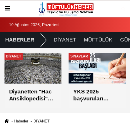
10 Ağustos 2026, Pazartesi
HABERLER
DİYANET
MÜFTÜLÜK
GÜ
DİYANET
SINAVLAR
Diyanetten "Hac
YKS 2025
Ansiklopedisi"
başvuruları
projesi
başladı
Haberler
DİYANET