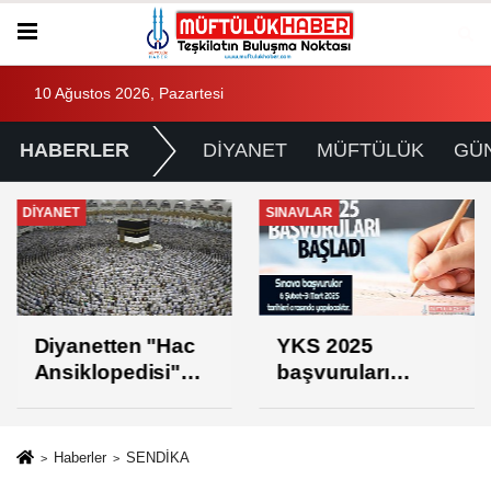
10 Ağustos 2026, Pazartesi
HABERLER
DİYANET
MÜFTÜLÜK
GÜ
DİYANET
SINAVLAR
Diyanetten "Hac
YKS 2025
Ansiklopedisi"
başvuruları
projesi
başladı
Haberler
SENDİKA