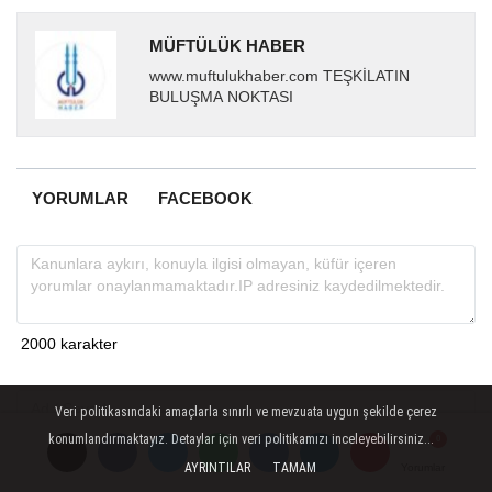
MÜFTÜLÜK HABER
www.muftulukhaber.com TEŞKİLATIN
BULUŞMA NOKTASI
YORUMLAR
FACEBOOK
Veri politikasındaki amaçlarla sınırlı ve mevzuata uygun şekilde çerez
konumlandırmaktayız. Detaylar için veri politikamızı inceleyebilirsiniz...
AYRINTILAR
TAMAM
Yorumlar
Yorumlar
Yorumlar