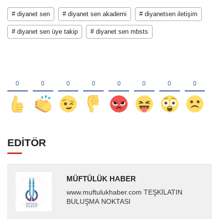
# diyanet sen
# diyanet sen akademi
# diyanetsen iletişim
# diyanet sen üye takip
# diyanet sen mbsts
EDİTÖR
MÜFTÜLÜK HABER
www.muftulukhaber.com TEŞKİLATIN
BULUŞMA NOKTASI