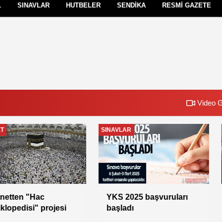
L
SINAVLAR
HUTBELER
SENDİKA
RESMİ GAZETE
Çerez Politikası
Gizlilik İlkeleri
Video G
SENDİKA
SENDİKA
Vekil Aylıklarına İlişkin
Genel Başkan
İkinci Karar
Yıldız;Hedef 100 Bin Üye