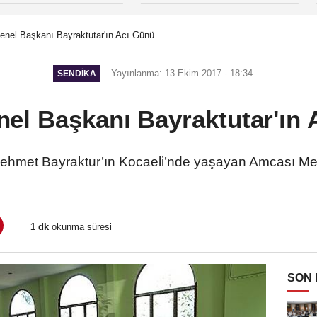
enel Başkanı Bayraktutar'ın Acı Günü
Yayınlanma: 13 Ekim 2017 - 18:34
SENDİKA
el Başkanı Bayraktutar'ın
hmet Bayraktur’ın Kocaeli’nde yaşayan Amcası Mev
1 dk
okunma süresi
SON