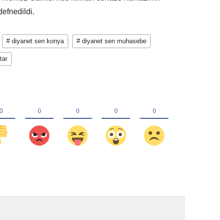
efnedildi.
# diyanet sen konya
# diyanet sen muhasebe
tar