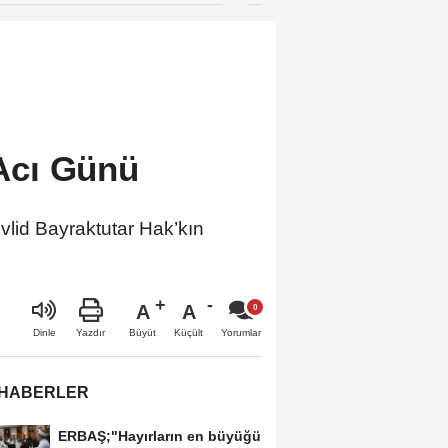
vermeyeceğiz”
 Acı Günü
lid Bayraktutar Hak’kın
A
A
Büyüt
Küçült
Dinle
Yazdır
Yorumlar
 HABERLER
ERBAŞ;"Hayırların en büyüğü