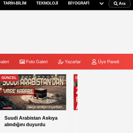
TARİH-BİLİM
TEKNOLOJİ
BİYOGRAFİ
Ara
aleri
Foto Galeri
Yazarlar
Üye Paneli
DİYANET
Rabia: “Farklı vize
türleriyle hac
yapılmasına izin