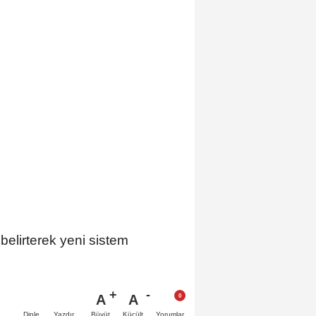
 belirterek yeni sistem
A
A
Büyüt
Küçült
Dinle
Yazdır
Yorumlar