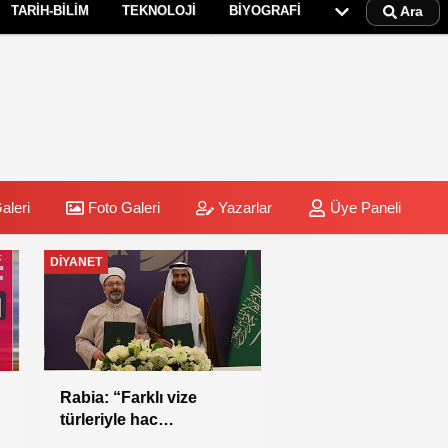
TARİH-BİLİM
TEKNOLOJİ
BİYOGRAFİ
Ara
aleri
Foto Galeri
Yazarlar
Üye Paneli
DİYANET
Rabia: “Farklı vize
türleriyle hac
yapılmasına izin