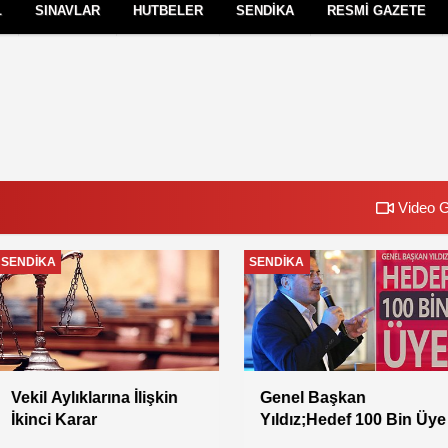
L
SINAVLAR
HUTBELER
SENDİKA
RESMİ GAZETE
Çerez Politikası
Gizlilik İlkeleri
Video G
SENDİKA
SENDİKA
Vekil Aylıklarına İlişkin
Genel Başkan
İkinci Karar
Yıldız;Hedef 100 Bin Üye