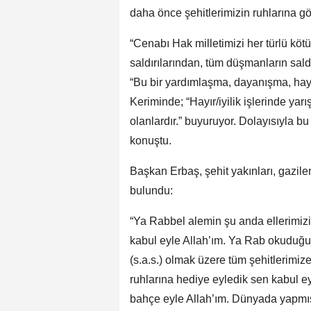
daha önce şehitlerimizin ruhlarına gön
“Cenabı Hak milletimizi her türlü kötü
saldırılarından, tüm düşmanların sal
“Bu bir yardımlaşma, dayanışma, hayı
Keriminde; “Hayır/iyilik işlerinde yarı
olanlardır.” buyuruyor. Dolayısıyla bu
konuştu.
Başkan Erbaş, şehit yakınları, gaziler
bulundu:
“Ya Rabbel alemin şu anda ellerimizi 
kabul eyle Allah’ım. Ya Rab okuduğum
(s.a.s.) olmak üzere tüm şehitlerimize
ruhlarına hediye eyledik sen kabul ey
bahçe eyle Allah’ım. Dünyada yapmış o