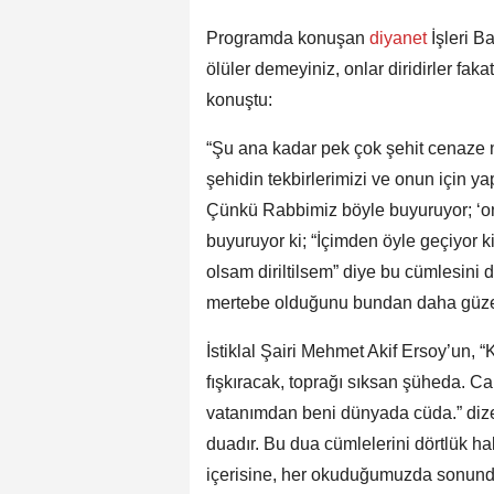
Programda konuşan
diyanet
İşleri B
ölüler demeyiniz, onlar diridirler faka
konuştu:
“Şu ana kadar pek çok şehit cenaze 
şehidin tekbirlerimizi ve onun için ya
Çünkü Rabbimiz böyle buyuruyor; ‘onl
buyuruyor ki; “İçimden öyle geçiyor ki
olsam diriltilsem” diye bu cümlesini dö
mertebe olduğunu bundan daha güzel 
İstiklal Şairi Mehmet Akif Ersoy’un,
fışkıracak, toprağı sıksan şüheda. Ca
vatanımdan beni dünyada cüda.” dize
duadır. Bu dua cümlelerini dörtlük hal
içerisine, her okuduğumuzda sonund