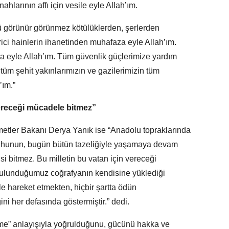
ahlarının affı için vesile eyle Allah’ım.
lü görünür görünmez kötülüklerden, şerlerden
ici hainlerin ihanetinden muhafaza eyle Allah’ım.
a eyle Allah’ım. Tüm güvenlik güçlerimize yardım
tüm şehit yakınlarımızın ve gazilerimizin tüm
’ım.”
vereceği mücadele bitmez”
metler Bakanı Derya Yanık ise “Anadolu topraklarında
lal ruhunun, bugün bütün tazeliğiyle yaşamaya devam
isi bitmez. Bu milletin bu vatan için vereceği
bulunduğumuz coğrafyanın kendisine yüklediği
le hareket etmekten, hiçbir şartta ödün
i her defasında göstermiştir.” dedi.
me” anlayışıyla yoğrulduğunu, gücünü hakka ve