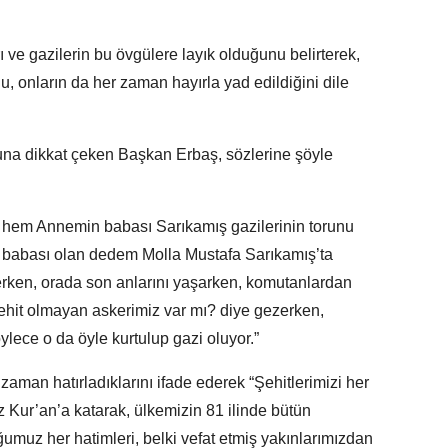
ı ve gazilerin bu övgülere layık olduğunu belirterek,
u, onların da her zaman hayırla yad edildiğini dile
una dikkat çeken Başkan Erbaş, sözlerine şöyle
 hem Annemin babası Sarıkamış gazilerinin torunu
n babası olan dedem Molla Mustafa Sarıkamış’ta
lerken, orada son anlarını yaşarken, komutanlardan
şehit olmayan askerimiz var mı? diye gezerken,
ylece o da öyle kurtulup gazi oluyor.”
zaman hatırladıklarını ifade ederek “Şehitlerimizi her
Kur’an’a katarak, ülkemizin 81 ilinde bütün
umuz her hatimleri, belki vefat etmiş yakınlarımızdan