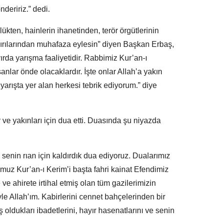
deririz.” dedi.
lükten, hainlerin ihanetinden, terör örgütlerinin
dırılarından muhafaza eylesin” diyen Başkan Erbaş,
rda yarışma faaliyetidir. Rabbimiz Kur’an-ı
şanlar önde olacaklardır. İşte onlar Allah’a yakın
 yarışta yer alan herkesi tebrik ediyorum.” diye
 ve yakınları için dua etti. Duasında şu niyazda
senin rıan için kaldırdık dua ediyoruz. Dualarımız
uz Kur’an-ı Kerim’i başta fahri kainat Efendimiz
 ve ahirete irtihal etmiş olan tüm gazilerimizin
le Allah’ım. Kabirlerini cennet bahçelerinden bir
ldukları ibadetlerini, hayır hasenatlarını ve senin