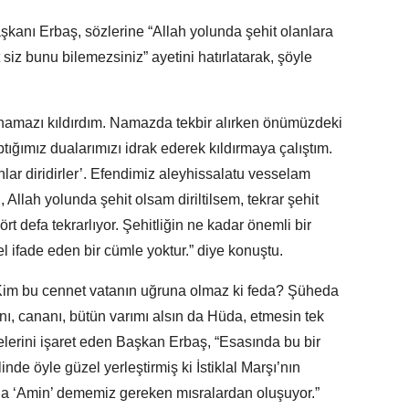
aşkanı Erbaş, sözlerine “Allah yolunda şehit olanlara
t siz bunu bilemezsiniz” ayetini hatırlatarak, şöyle
namazı kıldırdım. Namazda tekbir alırken önümüzdeki
ptığımız dualarımızı idrak ederek kıldırmaya çalıştım.
ar diridirler’. Efendimiz aleyhissalatu vesselam
, Allah yolunda şehit olsam diriltilsem, tekrar şehit
rt defa tekrarlıyor. Şehitliğin ne kadar önemli bir
ifade eden bir cümle yoktur.” diye konuştu.
 “Kim bu cennet vatanın uğruna olmaz ki feda? Şüheda
nı, cananı, bütün varımı alsın da Hüda, etmesin tek
lerini işaret eden Başkan Erbaş, “Esasında bu bir
inde öyle güzel yerleştirmiş ki İstiklal Marşı’nın
a ‘Amin’ dememiz gereken mısralardan oluşuyor.”