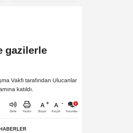
vermeyeceğiz”
 gazilerle
ışma Vakfı tarafından Ulucanlar
mına katıldı.
A
A
Büyüt
Küçült
Dinle
Yazdır
Yorumlar
 HABERLER