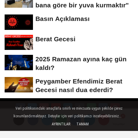
bana göre bir yuva kurmaktır"
Basın Açıklaması
Berat Gecesi
2025 Ramazan ayına kaç gün
kaldı?
Peygamber Efendimiz Berat
Gecesi nasıl dua ederdi?
Veri politikasındaki amaçlarla sınırlı ve mevzuata uygun şekilde çerez
konumlandırmaktayız. Detaylar için veri politikamızı inceleyebilirsiniz...
RAMAZAN ÖZEL
Künye
İletişim
Çerez Politikası
AYRINTILAR
TAMAM
Yorumlar
Yorumlar
Gizlilik İlkeleri