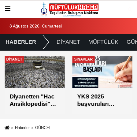
8 Ağustos 2026, Cumartesi
HABERLER
DİYANET
MÜFTÜLÜK
GÜ
DİYANET
SINAVLAR
Diyanetten "Hac
YKS 2025
Ansiklopedisi"
başvuruları
projesi
başladı
Haberler
GÜNCEL