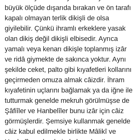
büyük ölçüde dışarıda bırakan ve ön tarafı
kapalı olmayan terlik dikişli de olsa
giyilebilir. Çünkü ihramlı erkeklere yasak
olan dikiş değil dikişli elbisedir. Ayrıca
yamalı veya kenarı dikişle toplanmış izâr
ve ridâ giymekte de sakınca yoktur. Aynı
şekilde ceket, palto gibi kıyafetleri kollarını
geçirmeden omuza almak câizdir. İhram
kıyafetinin uçlarını bağlamak ya da iğne ile
tutturmak genelde mekruh görülmüşse de
Şâfiîler ve Hanbelîler bunu izâr için câiz
görmüşlerdir. Şemsiye kullanmak genelde
câiz kabul edilmekle birlikte Mâlikî ve