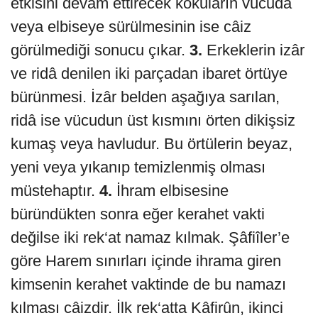
etkisini devam ettirecek kokuların vücuda
veya elbiseye sürülmesinin ise câiz
görülmediği sonucu çıkar.
3.
Erkeklerin izâr
ve ridâ denilen iki parçadan ibaret örtüye
bürünmesi. İzâr belden aşağıya sarılan,
ridâ ise vücudun üst kısmını örten dikişsiz
kumaş veya havludur. Bu örtülerin beyaz,
yeni veya yıkanıp temizlenmiş olması
müstehaptır.
4.
İhram elbisesine
büründükten sonra eğer kerahet vakti
değilse iki rek‘at namaz kılmak. Şâfiîler’e
göre Harem sınırları içinde ihrama giren
kimsenin kerahet vaktinde de bu namazı
kılması câizdir. İlk rek‘atta Kâfirûn, ikinci