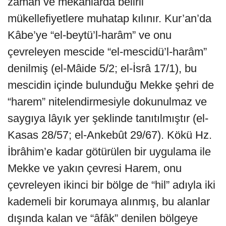
zaman ve mekânlarda belirli
mükellefiyetlere muhatap kılınır. Kur’an’da
Kâbe’ye “el-beytü’l-harâm” ve onu
çevreleyen mescide “el-mescidü’l-harâm”
denilmiş (el-Mâide 5/2; el-İsrâ 17/1), bu
mescidin içinde bulunduğu Mekke şehri de
“harem” nitelendirmesiyle dokunulmaz ve
saygıya lâyık yer şeklinde tanıtılmıştır (el-
Kasas 28/57; el-Ankebût 29/67). Kökü Hz.
İbrâhim’e kadar götürülen bir uygulama ile
Mekke ve yakın çevresi Harem, onu
çevreleyen ikinci bir bölge de “hil” adıyla iki
kademeli bir korumaya alınmış, bu alanlar
dışında kalan ve “âfâk” denilen bölgeye