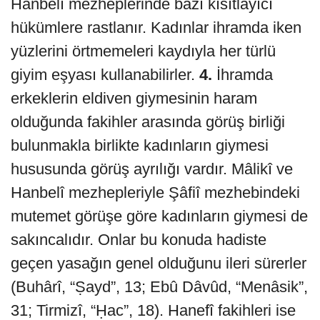
Hanbelî mezheplerinde bazı kısıtlayıcı
hükümlere rastlanır. Kadınlar ihramda iken
yüzlerini örtmemeleri kaydıyla her türlü
giyim eşyası kullanabilirler.
4.
İhramda
erkeklerin eldiven giymesinin haram
olduğunda fakihler arasında görüş birliği
bulunmakla birlikte kadınların giymesi
hususunda görüş ayrılığı vardır. Mâlikî ve
Hanbelî mezhepleriyle Şâfiî mezhebindeki
mutemet görüşe göre kadınların giymesi de
sakıncalıdır. Onlar bu konuda hadiste
geçen yasağın genel olduğunu ileri sürerler
(Buhârî, “Ṣayd”, 13; Ebû Dâvûd, “Menâsik”,
31; Tirmizî, “Ḥac”, 18). Hanefî fakihleri ise