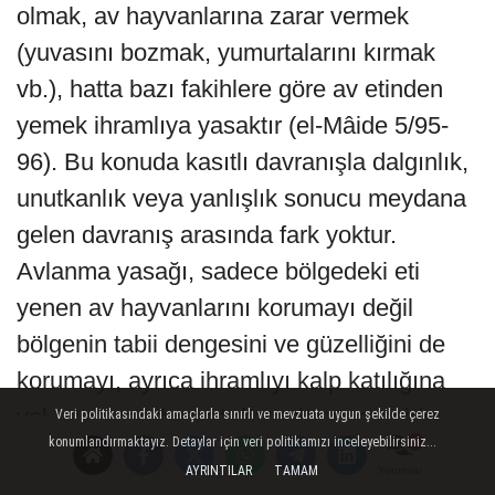
olmak, av hayvanlarına zarar vermek
(yuvasını bozmak, yumurtalarını kırmak
vb.), hatta bazı fakihlere göre av etinden
yemek ihramlıya yasaktır (el-Mâide 5/95-
96). Bu konuda kasıtlı davranışla dalgınlık,
unutkanlık veya yanlışlık sonucu meydana
gelen davranış arasında fark yoktur.
Avlanma yasağı, sadece bölgedeki eti
yenen av hayvanlarını korumayı değil
bölgenin tabii dengesini ve güzelliğini de
korumayı, ayrıca ihramlıyı kalp katılığına
yol açan, merhamet duygularını rencide
Veri politikasındaki amaçlarla sınırlı ve mevzuata uygun şekilde çerez
konumlandırmaktayız. Detaylar için veri politikamızı inceleyebilirsiniz...
eden işlerden uzak tutmayı da
AYRINTILAR
TAMAM
Yorumlar
amaçlamaktadır. Hanefî, Mâlikî, Zeydiyye