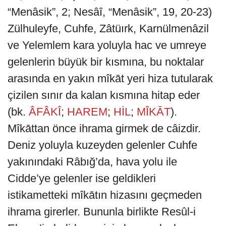
“Menâsik”, 2; Nesâî, “Menâsik”, 19, 20-23)
Zülhuleyfe, Cuhfe, Zâtüırk, Karnülmenâzil
ve Yelemlem kara yoluyla hac ve umreye
gelenlerin büyük bir kısmına, bu noktalar
arasında en yakın mîkāt yeri hiza tutularak
çizilen sınır da kalan kısmına hitap eder
(bk.
ÂFÂKÎ
;
HAREM
;
HİL
;
MÎKĀT
).
Mîkāttan önce ihrama girmek de câizdir.
Deniz yoluyla kuzeyden gelenler Cuhfe
yakınındaki Râbığ’da, hava yolu ile
Cidde’ye gelenler ise geldikleri
istikametteki mîkātın hizasını geçmeden
ihrama girerler. Bununla birlikte Resûl-i