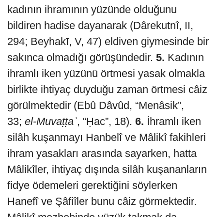
kadının ihramının yüzünde olduğunu
bildiren hadise dayanarak (Dârekutnî, II,
294; Beyhakī, V, 47) eldiven giymesinde bir
sakınca olmadığı görüşündedir.
5.
Kadının
ihramlı iken yüzünü örtmesi yasak olmakla
birlikte ihtiyaç duyduğu zaman örtmesi câiz
görülmektedir (Ebû Dâvûd, “Menâsik”,
33;
el-Muvaṭṭaʾ
, “Ḥac”, 18).
6.
İhramlı iken
silâh kuşanmayı Hanbelî ve Mâlikî fakihleri
ihram yasakları arasında sayarken, hatta
Mâlikîler, ihtiyaç dışında silâh kuşananların
fidye ödemeleri gerektiğini söylerken
Hanefî ve Şâfiîler bunu câiz görmektedir.