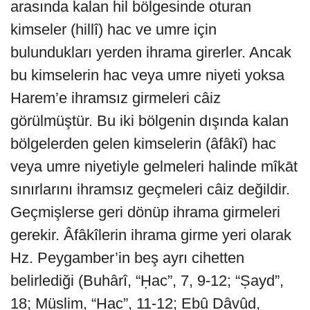
arasında kalan hil bölgesinde oturan
kimseler (hillî) hac ve umre için
bulundukları yerden ihrama girerler. Ancak
bu kimselerin hac veya umre niyeti yoksa
Harem’e ihramsız girmeleri câiz
görülmüştür. Bu iki bölgenin dışında kalan
bölgelerden gelen kimselerin (âfâkî) hac
veya umre niyetiyle gelmeleri halinde mîkāt
sınırlarını ihramsız geçmeleri câiz değildir.
Geçmişlerse geri dönüp ihrama girmeleri
gerekir. Âfâkîlerin ihrama girme yeri olarak
Hz. Peygamber’in beş ayrı cihetten
belirlediği (Buhârî, “Ḥac”, 7, 9-12; “Ṣayd”,
18; Müslim, “Ḥac”, 11-12; Ebû Dâvûd,