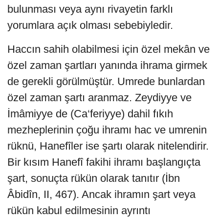
bulunması veya aynı rivayetin farklı
yorumlara açık olması sebebiyledir.
Haccın sahih olabilmesi için özel mekân ve
özel zaman şartları yanında ihrama girmek
de gerekli görülmüştür. Umrede bunlardan
özel zaman şartı aranmaz. Zeydiyye ve
İmâmiyye de (Ca‘feriyye) dahil fıkıh
mezheplerinin çoğu ihramı hac ve umrenin
rüknü, Hanefîler ise şartı olarak nitelendirir.
Bir kısım Hanefî fakihi ihramı başlangıçta
şart, sonuçta rükün olarak tanıtır (İbn
Âbidîn, II, 467). Ancak ihramın şart veya
rükün kabul edilmesinin ayrıntı