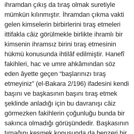
ihramdan çıkış da tıraş olmak suretiyle
mümkün kılınmıştır. İhramdan çıkma vakti
gelen kimselerin birbirlerini tıraş etmeleri
ittifakla câiz görülmekle birlikte ihramlı bir
kimsenin ihramsız birini tıraş etmesinin
hükmü konusunda ihtilâf edilmiştir. Hanefî
fakihleri, hac ve umre ahkâmından söz
eden âyette geçen “başlarınızı tıraş
etmeyiniz” (el-Bakara 2/196) ifadesini kendi
başını ve başkasının başını tıraş etmek
şeklinde anladığı için bu davranışı câiz
görmezken fakihlerin çoğunluğu bunda bir
sakınca olmadığı görüşündedir. Başkasının
tırnağını kesmek konusunda da benzeri bir