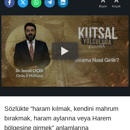
A
A
Büyüt
Küçült
Sözlükte “haram kılmak, kendini mahrum
bırakmak, haram aylarına veya Harem
bölgesine girmek” anlamlarına