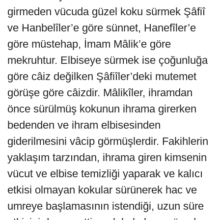
girmeden vücuda güzel koku sürmek Şâfiî
ve Hanbelîler’e göre sünnet, Hanefîler’e
göre müstehap, İmam Mâlik’e göre
mekruhtur. Elbiseye sürmek ise çoğunluğa
göre câiz değilken Şâfiîler’deki mutemet
görüşe göre câizdir. Mâlikîler, ihramdan
önce sürülmüş kokunun ihrama girerken
bedenden ve ihram elbisesinden
giderilmesini vâcip görmüşlerdir. Fakihlerin
yaklaşım tarzından, ihrama giren kimsenin
vücut ve elbise temizliği yaparak ve kalıcı
etkisi olmayan kokular sürünerek hac ve
umreye başlamasının istendiği, uzun süre