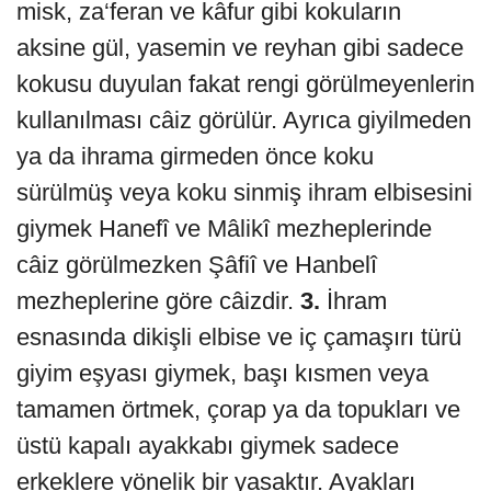
misk, za‘feran ve kâfur gibi kokuların
aksine gül, yasemin ve reyhan gibi sadece
kokusu duyulan fakat rengi görülmeyenlerin
kullanılması câiz görülür. Ayrıca giyilmeden
ya da ihrama girmeden önce koku
sürülmüş veya koku sinmiş ihram elbisesini
giymek Hanefî ve Mâlikî mezheplerinde
câiz görülmezken Şâfiî ve Hanbelî
mezheplerine göre câizdir.
3.
İhram
esnasında dikişli elbise ve iç çamaşırı türü
giyim eşyası giymek, başı kısmen veya
tamamen örtmek, çorap ya da topukları ve
üstü kapalı ayakkabı giymek sadece
erkeklere yönelik bir yasaktır. Ayakları