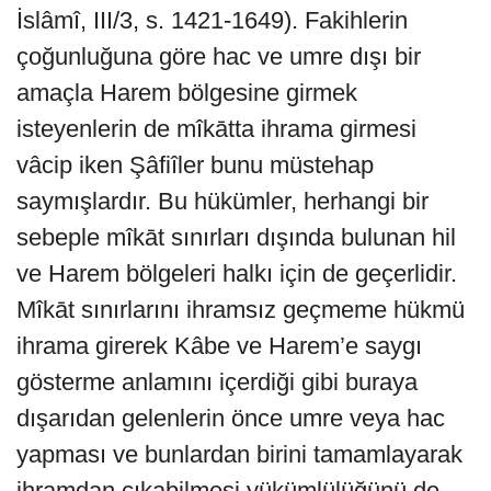
İslâmî, III/3, s. 1421-1649). Fakihlerin
çoğunluğuna göre hac ve umre dışı bir
amaçla Harem bölgesine girmek
isteyenlerin de mîkātta ihrama girmesi
vâcip iken Şâfiîler bunu müstehap
saymışlardır. Bu hükümler, herhangi bir
sebeple mîkāt sınırları dışında bulunan hil
ve Harem bölgeleri halkı için de geçerlidir.
Mîkāt sınırlarını ihramsız geçmeme hükmü
ihrama girerek Kâbe ve Harem’e saygı
gösterme anlamını içerdiği gibi buraya
dışarıdan gelenlerin önce umre veya hac
yapması ve bunlardan birini tamamlayarak
ihramdan çıkabilmesi yükümlülüğünü de