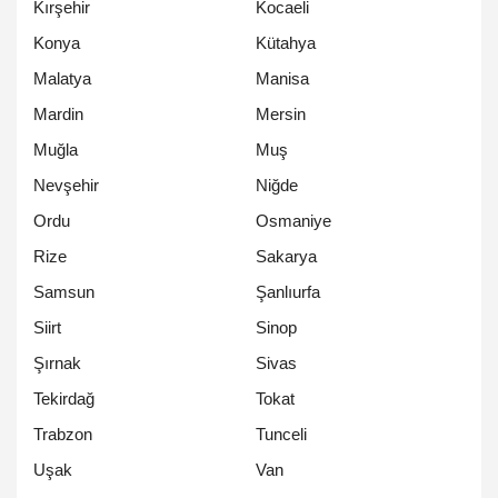
Kırşehir
Kocaeli
Konya
Kütahya
Malatya
Manisa
Mardin
Mersin
Muğla
Muş
Nevşehir
Niğde
Ordu
Osmaniye
Rize
Sakarya
Samsun
Şanlıurfa
Siirt
Sinop
Şırnak
Sivas
Tekirdağ
Tokat
Trabzon
Tunceli
Uşak
Van