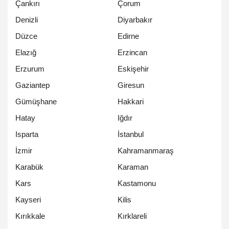
Çankırı
Çorum
Denizli
Diyarbakır
Düzce
Edirne
Elazığ
Erzincan
Erzurum
Eskişehir
Gaziantep
Giresun
Gümüşhane
Hakkari
Hatay
Iğdır
Isparta
İstanbul
İzmir
Kahramanmaraş
Karabük
Karaman
Kars
Kastamonu
Kayseri
Kilis
Kırıkkale
Kırklareli