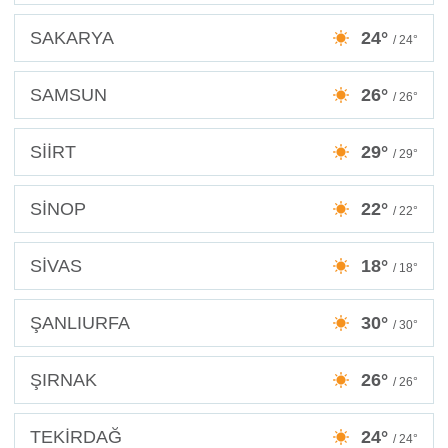
SAKARYA
24°
/ 24°
SAMSUN
26°
/ 26°
SİİRT
29°
/ 29°
SİNOP
22°
/ 22°
SİVAS
18°
/ 18°
ŞANLIURFA
30°
/ 30°
ŞIRNAK
26°
/ 26°
TEKİRDAĞ
24°
/ 24°