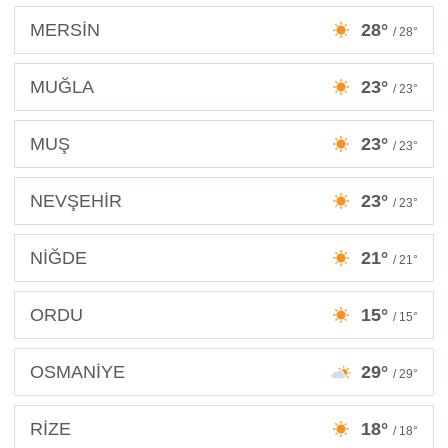
MERSİN
28°
/ 28°
MUĞLA
23°
/ 23°
MUŞ
23°
/ 23°
NEVŞEHİR
23°
/ 23°
NİĞDE
21°
/ 21°
ORDU
15°
/ 15°
OSMANİYE
29°
/ 29°
RİZE
18°
/ 18°