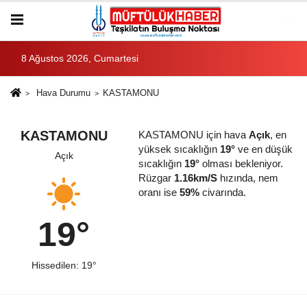
8 Ağustos 2026, Cumartesi
Hava Durumu
KASTAMONU
KASTAMONU
KASTAMONU için hava
Açık
, en
yüksek sıcaklığın
19°
ve en düşük
Açık
sıcaklığın
19°
olması bekleniyor.
Rüzgar
1.16km/S
hızında, nem
oranı ise
59%
civarında.
19°
Hissedilen: 19°