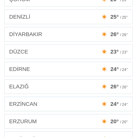
DENİZLİ
25°
/ 25°
DİYARBAKIR
26°
/ 26°
DÜZCE
23°
/ 23°
EDİRNE
24°
/ 24°
ELAZIĞ
26°
/ 26°
ERZİNCAN
24°
/ 24°
ERZURUM
20°
/ 20°