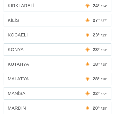
KIRKLARELİ
24°
/ 24°
KİLİS
27°
/ 27°
KOCAELİ
23°
/ 23°
KONYA
23°
/ 23°
KÜTAHYA
18°
/ 18°
MALATYA
28°
/ 28°
MANİSA
22°
/ 22°
MARDİN
28°
/ 28°