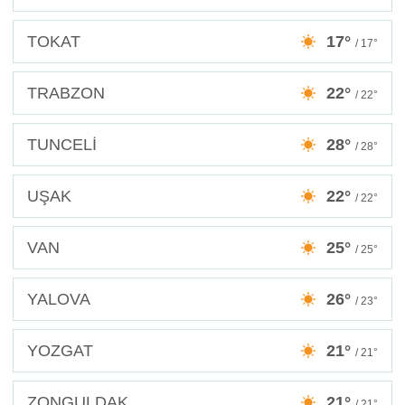
TOKAT
17°
/ 17°
TRABZON
22°
/ 22°
TUNCELİ
28°
/ 28°
UŞAK
22°
/ 22°
VAN
25°
/ 25°
YALOVA
26°
/ 23°
YOZGAT
21°
/ 21°
ZONGULDAK
21°
/ 21°