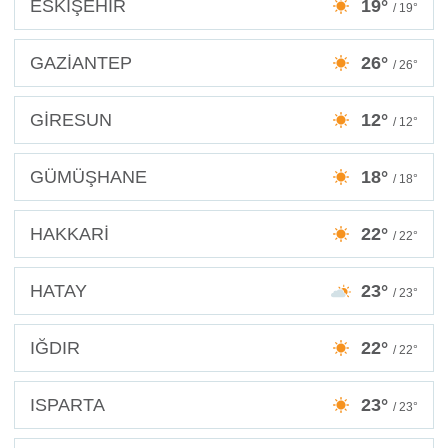
ESKİŞEHİR
19°
/ 19°
GAZİANTEP
26°
/ 26°
GİRESUN
12°
/ 12°
GÜMÜŞHANE
18°
/ 18°
HAKKARİ
22°
/ 22°
HATAY
23°
/ 23°
IĞDIR
22°
/ 22°
ISPARTA
23°
/ 23°