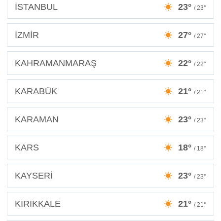
İSTANBUL
23°
/ 23°
İZMİR
27°
/ 27°
KAHRAMANMARAŞ
22°
/ 22°
KARABÜK
21°
/ 21°
KARAMAN
23°
/ 23°
KARS
18°
/ 18°
KAYSERİ
23°
/ 23°
KIRIKKALE
21°
/ 21°