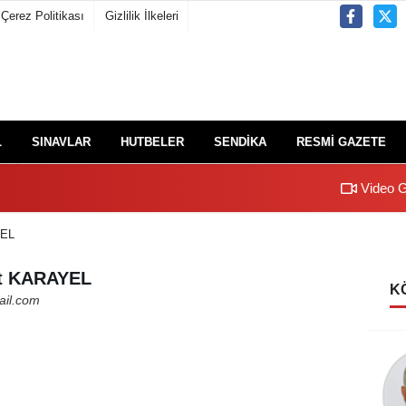
Çerez Politikası
Gizlilik İlkeleri
L
SINAVLAR
HUTBELER
SENDİKA
RESMİ GAZETE
Video G
YEL
nt KARAYEL
K
ail.com
İsmail Bülent
KARAYEL
Bayram Sabahı