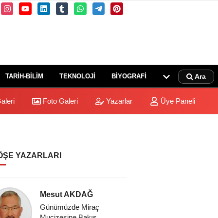
TARİH-BİLİM
TEKNOLOJİ
BİYOGRAFİ
Ara
aleri
Foto Galeri
Yazarlar
Üye Paneli
ÖŞE YAZARLARI
Mesut AKDAĞ
Ayhan 
Günümüzde Miraç
Sui Zan 
Mucizesine Bakış