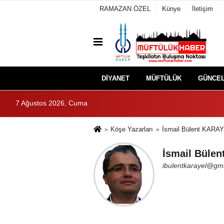
RAMAZAN ÖZEL
Künye
İletişim
DİYANET
MÜFTÜLÜK
GÜNCE
7 Ağustos 2026, Cuma
Köşe Yazarları
İsmail Bülent KARA
İsmail Büle
ibulentkarayel@gm