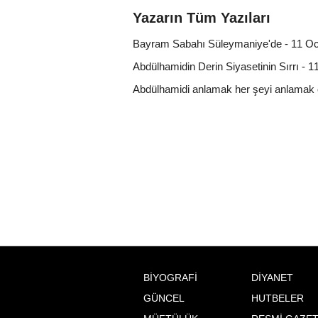
Yazarın Tüm Yazıları
Bayram Sabahı Süleymaniye'de - 11 O
Abdülhamidin Derin Siyasetinin Sırrı - 
Abdülhamidi anlamak her şeyi anlamak 
BİYOGRAFİ
DİYANET
GÜNCEL
HUTBELER