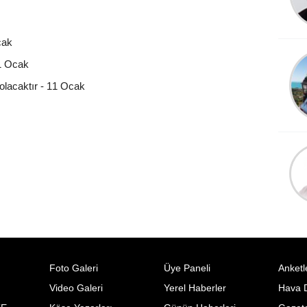
Süleymaniye'de
cak
Hasan AYIK
11 Ocak
Duygusal Bir Yazı
olacaktır - 11 Ocak
Foto Galeri
Üye Paneli
Anketl
Video Galeri
Yerel Haberler
Hava 