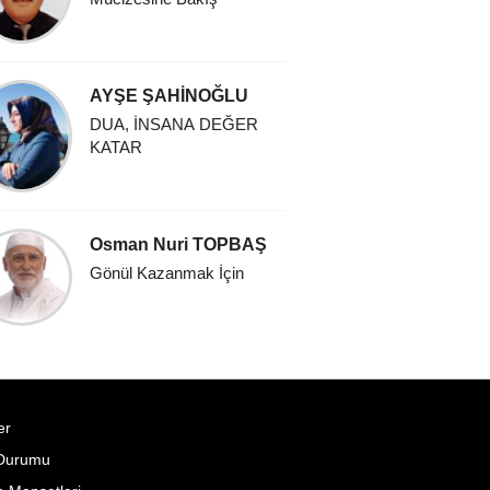
AYŞE ŞAHİNOĞLU
Sevgi S
DUA, İNSANA DEĞER
Kurbanını
KATAR
Rabbinle 
Osman Nuri TOPBAŞ
Pınar H
Gönül Kazanmak İçin
EN BÜY
YAŞAM
SEVİNCİ
er
Durumu