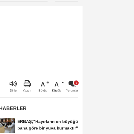
vermeyeceğiz”
A
A
Büyüt
Küçült
Dinle
Yazdır
Yorumlar
 HABERLER
ERBAŞ;"Hayırların en büyüğü
bana göre bir yuva kurmaktır"