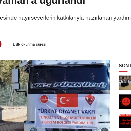
yaman'a uğurlandı
esinde hayırseverlerin katkılarıyla hazırlanan yardım
1 dk
okunma süresi
SON