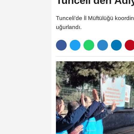
Tunceli'den Adı
Tunceli'de İl Müftülüğü koordin
uğurlandı.