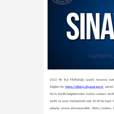
​2022 Yılı
İlçe Müftülüğü (yazılı
) Sınavı​na
kat
​ ​
bilgileri ile
https://dibbys.diyanet.gov.tr
adresi 
No'lu kimlik belgelerinden (nüfus cüzdanı, kimlik 
tarihi ve sınav merkezinde saat 10:30'da hazır b
adaylar sınava alınmayacaktır. Nüfus cüzdanı, k