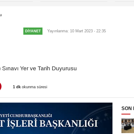
u
Yayınlanma: 10 Mart 2023 - 22:35
DİYANET
u
ı) Sınavı​ Yer ve Tarih Duyurusu
1 dk
okunma süresi
SON