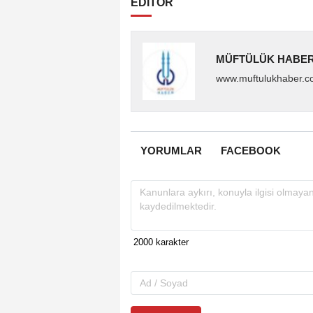
EDİTÖR
MÜFTÜLÜK HABE
www.muftulukhaber
YORUMLAR
FACEBOOK