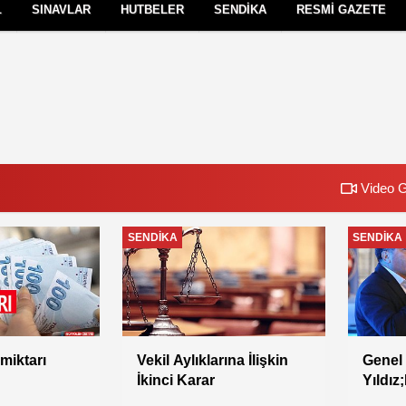
L
SINAVLAR
HUTBELER
SENDİKA
RESMİ GAZETE
Çerez Politikası
Gizlilik İlkeleri
Video G
SENDİKA
SENDİKA
Vekil Aylıklarına İlişkin
Genel Başkan
İkinci Karar
Yıldız;Hedef 100 Bin Üye