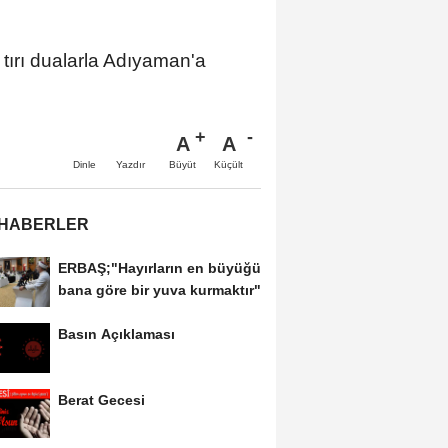
 tırı dualarla Adıyaman'a
A
A
Büyüt
Küçült
Dinle
Yazdır
 HABERLER
ERBAŞ;"Hayırların en büyüğü
bana göre bir yuva kurmaktır"
Basın Açıklaması
Berat Gecesi