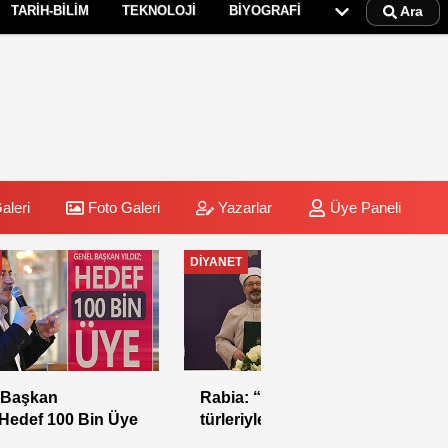
TARİH-BİLİM
TEKNOLOJİ
BİYOGRAFİ
Ara
aleri
Foto Galeri
Yazarlar
Üye Paneli
DİYANET
Rabia: “Farklı vize
türleriyle hac
yapılmasına izin